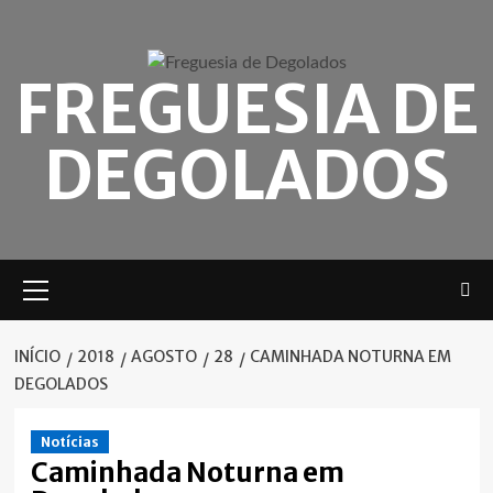
Skip
to
content
FREGUESIA DE
DEGOLADOS
Menu
principal
INÍCIO
2018
AGOSTO
28
CAMINHADA NOTURNA EM
DEGOLADOS
Notícias
Caminhada Noturna em