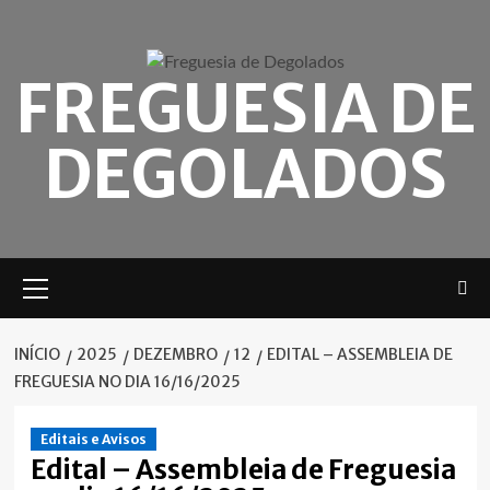
Skip
to
content
FREGUESIA DE
DEGOLADOS
Menu
principal
INÍCIO
2025
DEZEMBRO
12
EDITAL – ASSEMBLEIA DE
FREGUESIA NO DIA 16/16/2025
Editais e Avisos
Edital – Assembleia de Freguesia