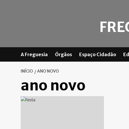
Skip
to
content
FRE
A Freguesia
Órgãos
Espaço Cidadão
Ed
INÍCIO
ANO NOVO
ano novo