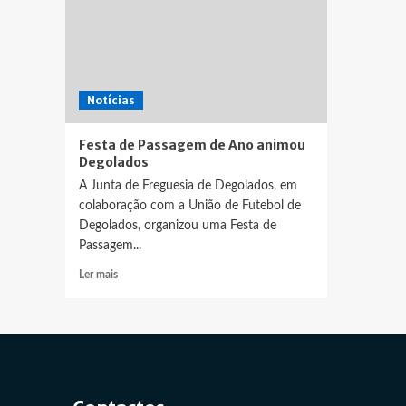
Notícias
Festa de Passagem de Ano animou
Degolados
A Junta de Freguesia de Degolados, em
colaboração com a União de Futebol de
Degolados, organizou uma Festa de
Passagem...
Leia
Ler mais
mais
sobre
Festa
de
Passagem
de
Ano