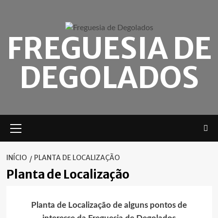
Skip
to
content
FREGUESIA DE
DEGOLADOS
Menu
principal
INÍCIO
PLANTA DE LOCALIZAÇÃO
Planta de Localização
Planta de Localização de alguns pontos de