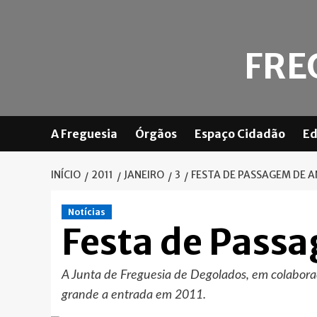
Skip
to
content
FRE
A Freguesia
Órgãos
Espaço Cidadão
Ed
INÍCIO
2011
JANEIRO
3
FESTA DE PASSAGEM DE 
Notícias
Festa de Pass
A Junta de Freguesia de Degolados, em colabor
grande a entrada em 2011.