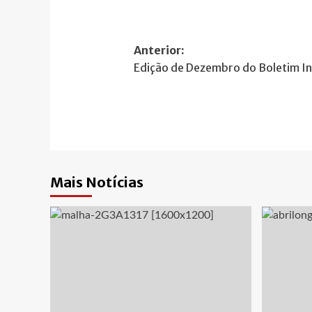
Navegação
Anterior:
Edição de Dezembro do Boletim I
de
artigos
Mais Notícias