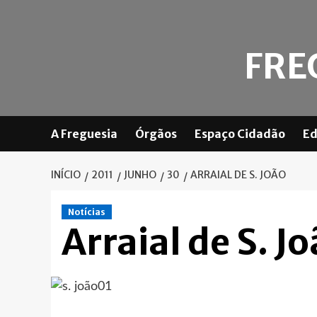
Skip
to
content
FRE
A Freguesia
Órgãos
Espaço Cidadão
Ed
INÍCIO
2011
JUNHO
30
ARRAIAL DE S. JOÃO
Notícias
Arraial de S. J