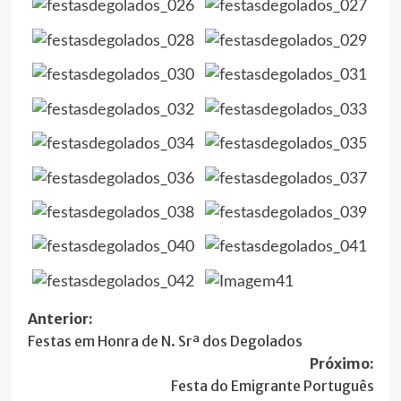
Navegação
Anterior:
Festas em Honra de N. Srª dos Degolados
de
Próximo:
artigos
Festa do Emigrante Português