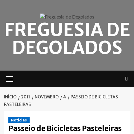
Skip
to
content
FREGUESIA DE
DEGOLADOS
Menu
principal
INÍCIO
2011
NOVEMBRO
4
PASSEIO DE BICICLETAS
PASTELEIRAS
Notícias
Passeio de Bicicletas Pasteleiras