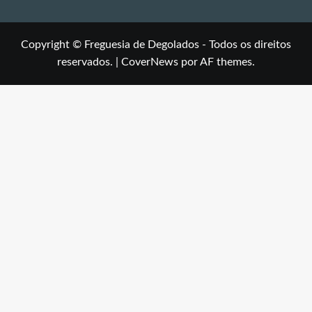
Copyright © Freguesia de Degolados - Todos os direitos
reservados.
|
CoverNews
por AF themes.