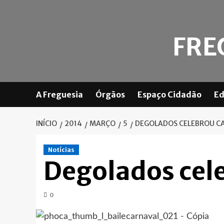
Skip
to
content
FRE
A Freguesia
Órgãos
Espaço Cidadão
Ed
INÍCIO
2014
MARÇO
5
DEGOLADOS CELEBROU C
Notícias
Degolados cel
0