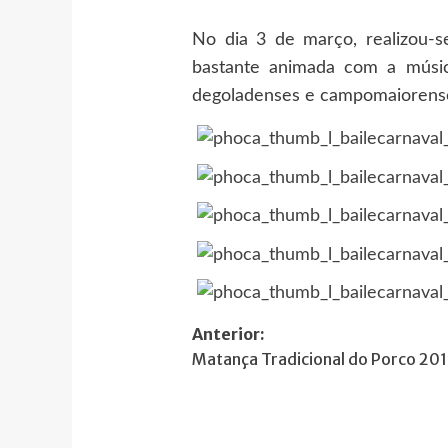
No dia 3 de março, realizou-
bastante animada com a música
degoladenses e campomaiorens
Navegação
Anterior:
Matança Tradicional do Porco 20
de
artigos