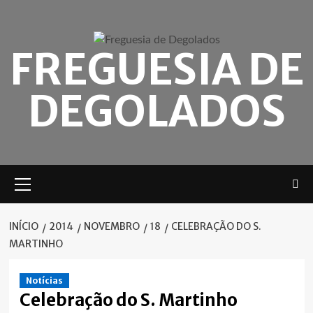
Skip
to
content
FREGUESIA DE
DEGOLADOS
Menu
principal
INÍCIO
2014
NOVEMBRO
18
CELEBRAÇÃO DO S.
MARTINHO
Notícias
Celebração do S. Martinho