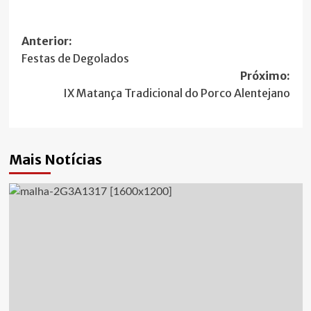
Navegação
Anterior:
Festas de Degolados
de
Próximo:
artigos
IX Matança Tradicional do Porco Alentejano
Mais Notícias