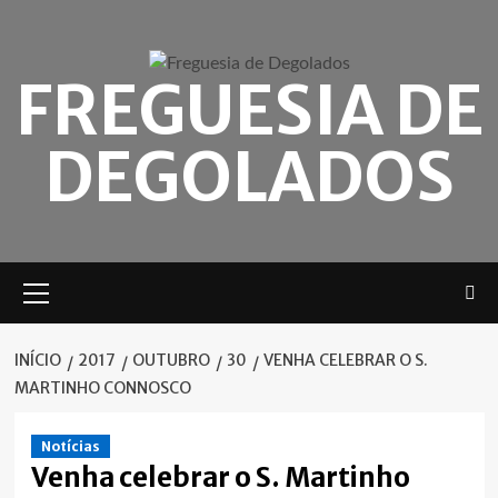
Skip
to
content
FREGUESIA DE
DEGOLADOS
Menu
principal
INÍCIO
2017
OUTUBRO
30
VENHA CELEBRAR O S.
MARTINHO CONNOSCO
Notícias
Venha celebrar o S. Martinho