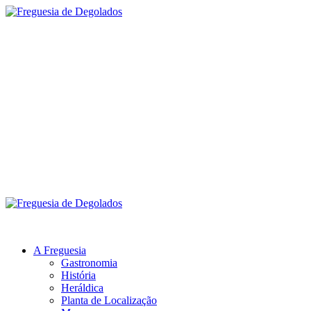
Skip
to
content
Freguesia de
Degolados
Menu
principal
Freguesia de Degolados
A Freguesia
Gastronomia
História
Heráldica
Planta de Localização