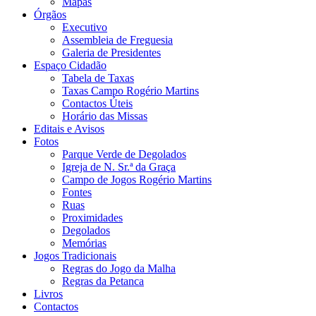
Mapas
Órgãos
Executivo
Assembleia de Freguesia
Galeria de Presidentes
Espaço Cidadão
Tabela de Taxas
Taxas Campo Rogério Martins
Contactos Úteis
Horário das Missas
Editais e Avisos
Fotos
Parque Verde de Degolados
Igreja de N. Sr.ª da Graça
Campo de Jogos Rogério Martins
Fontes
Ruas
Proximidades
Degolados
Memórias
Jogos Tradicionais
Regras do Jogo da Malha
Regras da Petanca
Livros
Contactos