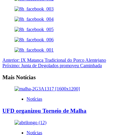
Navegação
Anterior:
IX Matança Tradicional do Porco Alentejano
Próximo:
Junta de Degolados promoveu Caminhada
de
artigos
Mais Notícias
Notícias
UFD organizou Torneio de Malha
Notícias