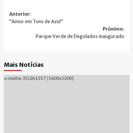
Navegação
Anterior:
“Amor em Tons de Azul”
de
Próximo:
artigos
Parque Verde de Degolados inaugurado
Mais Notícias