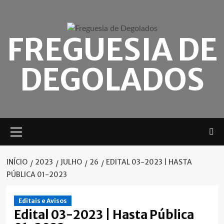
Skip
to
content
FREGUESIA DE
DEGOLADOS
Menu
principal
INÍCIO
2023
JULHO
26
EDITAL 03-2023 | HASTA
PÚBLICA 01-2023
Editais e Avisos
Edital 03-2023 | Hasta Pública