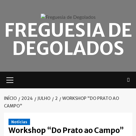
Skip
to
content
FREGUESIA DE
DEGOLADOS
Menu
principal
INÍCIO
2024
JULHO
2
WORKSHOP “DO PRATO AO
CAMPO”
Notícias
Workshop “Do Prato ao Campo”