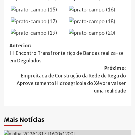
Navegação
Anterior:
III Encontro Transfronteiriço de Bandas realiza-se
de
em Degolados
artigos
Próximo:
Empreitada de Construção da Rede de Rega do
Aproveitamento Hidroagrícola do Xévora vai ser
uma realidade
Mais Notícias