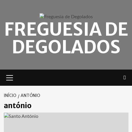
Skip
to
content
FREGUESIA DE
DEGOLADOS
Menu
principal
INÍCIO
ANTÓNIO
antónio