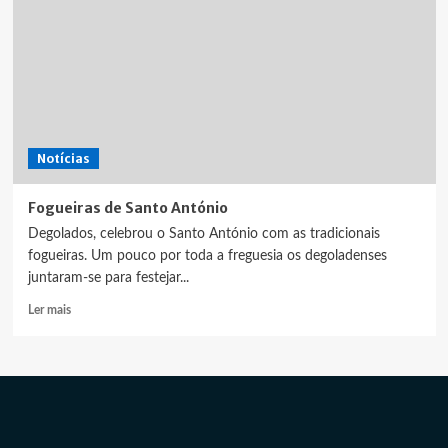
Notícias
Fogueiras de Santo António
Degolados, celebrou o Santo António com as tradicionais
fogueiras. Um pouco por toda a freguesia os degoladenses
juntaram-se para festejar...
Leia
Ler mais
mais
sobre
Fogueiras
de
Santo
António