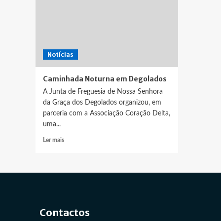
Notícias
Caminhada Noturna em Degolados
A Junta de Freguesia de Nossa Senhora
da Graça dos Degolados organizou, em
parceria com a Associação Coração Delta,
uma...
Leia
Ler mais
mais
sobre
Caminhada
Noturna
em
Degolados
Contactos