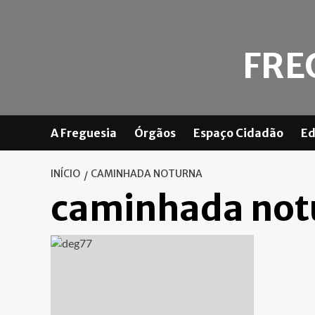
Skip
to
content
FRE
A Freguesia
Órgãos
Espaço Cidadão
Ed
INÍCIO
CAMINHADA NOTURNA
caminhada not