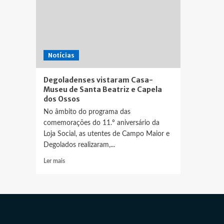
Notícias
Degoladenses vistaram Casa-
Museu de Santa Beatriz e Capela
dos Ossos
No âmbito do programa das
comemorações do 11.º aniversário da
Loja Social, as utentes de Campo Maior e
Degolados realizaram,...
Leia
Ler mais
mais
sobre
Degoladenses
vistaram
Casa-
Museu