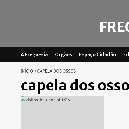
Skip
to
content
FRE
A Freguesia
Órgãos
Espaço Cidadão
Ed
INÍCIO
CAPELA DOS OSSOS
capela dos oss