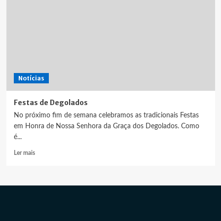
Notícias
Festas de Degolados
No próximo fim de semana celebramos as tradicionais Festas
em Honra de Nossa Senhora da Graça dos Degolados. Como
é...
Leia
Ler mais
mais
sobre
Festas
de
Degolados