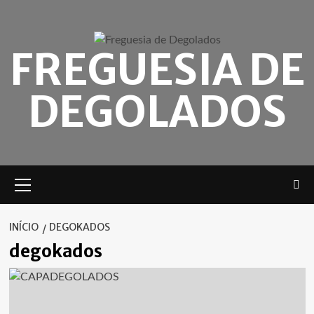
Skip
to
content
FREGUESIA DE
DEGOLADOS
Menu
principal
INÍCIO
DEGOKADOS
degokados