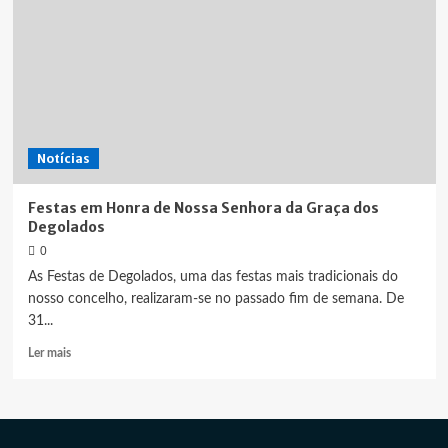
Notícias
Festas em Honra de Nossa Senhora da Graça dos
Degolados
0
As Festas de Degolados, uma das festas mais tradicionais do
nosso concelho, realizaram-se no passado fim de semana. De
31...
Leia
Ler mais
mais
sobre
Festas
em
Honra