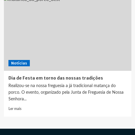
Notícias
Dia de Festa em torno das nossas tradições
Realizou-se na nossa freguesia a já tradicional matança do
porco. O evento, organizado pela Junta de Freguesia de Nossa
Senhora...
Leia
Ler mais
mais
sobre
Dia
de