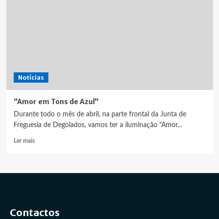
Notícias
“Amor em Tons de Azul”
Durante todo o mês de abril, na parte frontal da Junta de
Freguesia de Degolados, vamos ter a iluminação "Amor...
Leia
Ler mais
mais
sobre
“Amor
em
Tons
de
Azul”
Contactos