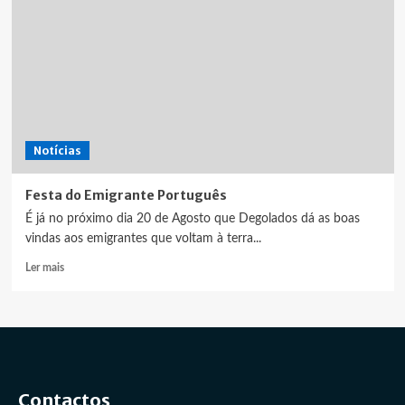
Notícias
Festa do Emigrante Português
É já no próximo dia 20 de Agosto que Degolados dá as boas
vindas aos emigrantes que voltam à terra...
Leia
Ler mais
mais
sobre
Festa
do
Emigrante
Português
Contactos