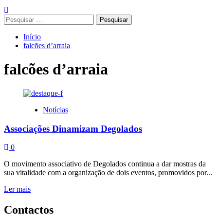
Pesquisar
por:
Início
falcões d’arraia
falcões d’arraia
Notícias
Associações Dinamizam Degolados
0
O movimento associativo de Degolados continua a dar mostras da
sua vitalidade com a organização de dois eventos, promovidos por...
Leia
Ler mais
mais
sobre
Contactos
Associações