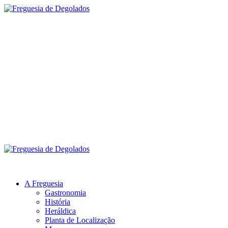
Skip
to
content
Freguesia de
Degolados
Menu
principal
Freguesia de Degolados
A Freguesia
Gastronomia
História
Heráldica
Planta de Localização