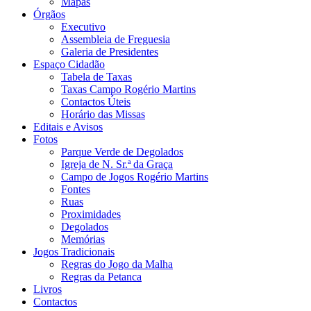
Mapas
Órgãos
Executivo
Assembleia de Freguesia
Galeria de Presidentes
Espaço Cidadão
Tabela de Taxas
Taxas Campo Rogério Martins
Contactos Úteis
Horário das Missas
Editais e Avisos
Fotos
Parque Verde de Degolados
Igreja de N. Sr.ª da Graça
Campo de Jogos Rogério Martins
Fontes
Ruas
Proximidades
Degolados
Memórias
Jogos Tradicionais
Regras do Jogo da Malha
Regras da Petanca
Livros
Contactos