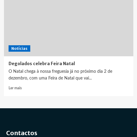
Notícias
Degolados celebra Feira Natal
O Natal chega à nossa freguesia já no próximo dia 2 de
dezembro, com uma Feira de Natal que vai...
Leia
Ler mais
mais
sobre
Degolados
celebra
Feira
Natal
Contactos