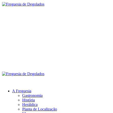
Skip
to
content
Freguesia de
Degolados
Menu
principal
Freguesia de Degolados
A Freguesia
Gastronomia
História
Heráldica
Planta de Localização