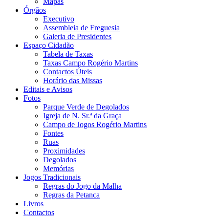
Mapas
Órgãos
Executivo
Assembleia de Freguesia
Galeria de Presidentes
Espaço Cidadão
Tabela de Taxas
Taxas Campo Rogério Martins
Contactos Úteis
Horário das Missas
Editais e Avisos
Fotos
Parque Verde de Degolados
Igreja de N. Sr.ª da Graça
Campo de Jogos Rogério Martins
Fontes
Ruas
Proximidades
Degolados
Memórias
Jogos Tradicionais
Regras do Jogo da Malha
Regras da Petanca
Livros
Contactos