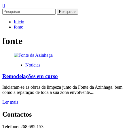
Pesquisar
por:
Início
fonte
fonte
Notícias
Remodelações em curso
Iniciaram-se as obras de limpeza junto da Fonte da Azinhaga, bem
como a reparação de toda a sua zona envolvente....
Leia
Ler mais
mais
sobre
Contactos
Remodelações
em
Telefone: 268 685 153
curso