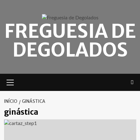
Skip
to
content
FREGUESIA DE
DEGOLADOS
Menu
principal
INÍCIO
GINÁSTICA
ginástica