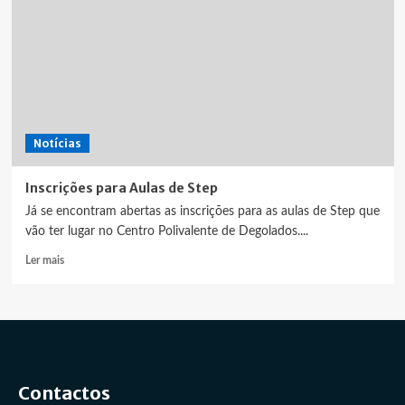
Notícias
Inscrições para Aulas de Step
Já se encontram abertas as inscrições para as aulas de Step que
vão ter lugar no Centro Polivalente de Degolados....
Leia
Ler mais
mais
sobre
Inscrições
para
Aulas
de
Step
Contactos