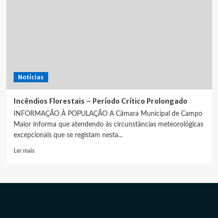
Notícias
Incêndios Florestais – Período Crítico Prolongado
INFORMAÇÃO À POPULAÇÃO A Câmara Municipal de Campo
Maior informa que atendendo às circunstâncias meteorológicas
excepcionais que se registam nesta...
Leia
Ler mais
mais
sobre
Incêndios
Florestais
–
Período
Crítico