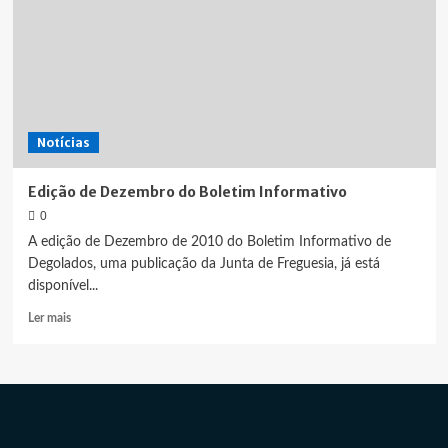
Prolongado
Notícias
Edição de Dezembro do Boletim Informativo
0
A edição de Dezembro de 2010 do Boletim Informativo de
Degolados, uma publicação da Junta de Freguesia, já está
disponível...
Leia
Ler mais
mais
sobre
Edição
de
Dezembro
do