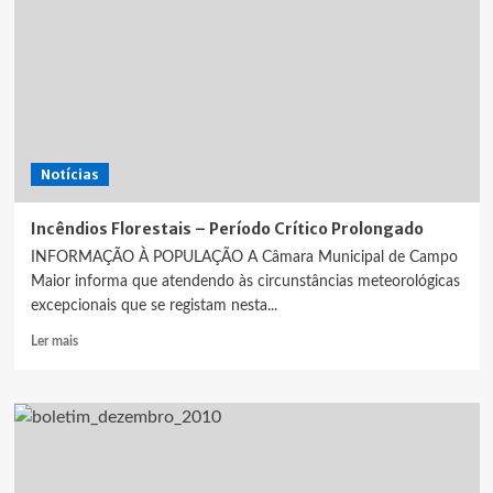
Notícias
Incêndios Florestais – Período Crítico Prolongado
INFORMAÇÃO À POPULAÇÃO A Câmara Municipal de Campo
Maior informa que atendendo às circunstâncias meteorológicas
excepcionais que se registam nesta...
Leia
Ler mais
mais
sobre
Incêndios
Florestais
–
Período
Crítico