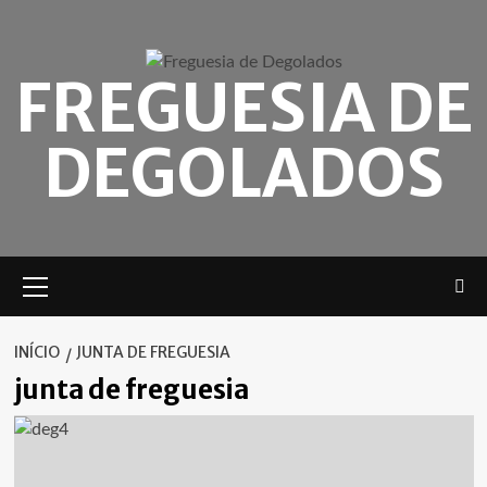
Skip
to
content
FREGUESIA DE
DEGOLADOS
Menu
principal
INÍCIO
JUNTA DE FREGUESIA
junta de freguesia