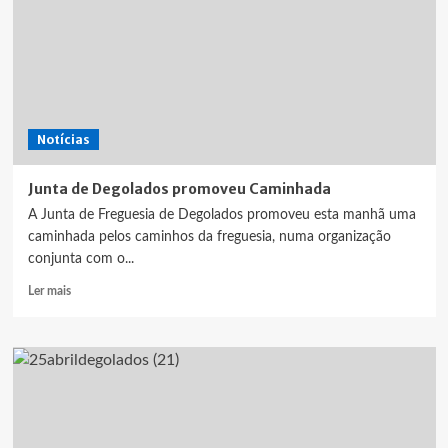
Sra
da
Graça
dos
Degolados
animaram
centenas
Notícias
de
visitantes
Junta de Degolados promoveu Caminhada
A Junta de Freguesia de Degolados promoveu esta manhã uma
caminhada pelos caminhos da freguesia, numa organização
conjunta com o...
Leia
Ler mais
mais
sobre
Junta
de
Degolados
promoveu
Caminhada