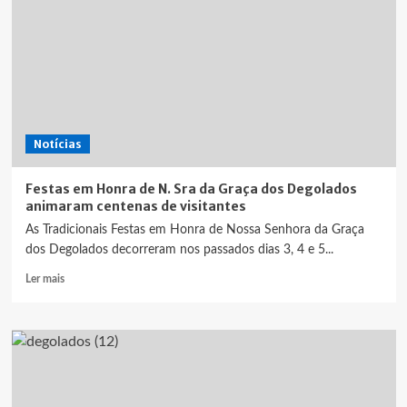
Notícias
Festas em Honra de N. Sra da Graça dos Degolados
animaram centenas de visitantes
As Tradicionais Festas em Honra de Nossa Senhora da Graça
dos Degolados decorreram nos passados dias 3, 4 e 5...
Leia
Ler mais
mais
sobre
Festas
em
Honra
de
N.