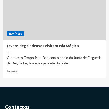
Notícias
Jovens degoladenses visitam Isla Mágica
0
O projecto Tempo Para Dar, com o apoio da Junta de Freguesia
de Degolados, levou no passado dia 7 de...
Leia
Ler mais
mais
sobre
Jovens
degoladenses
visitam
Isla
Mágica
Contactos