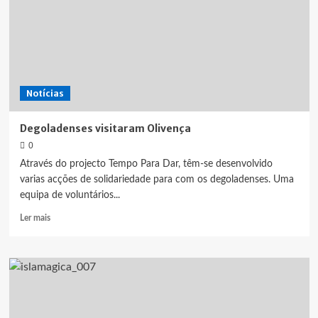
Abril
Notícias
Degoladenses visitaram Olivença
0
Através do projecto Tempo Para Dar, têm-se desenvolvido
varias acções de solidariedade para com os degoladenses. Uma
equipa de voluntários...
Leia
Ler mais
mais
sobre
Degoladenses
visitaram
Olivença