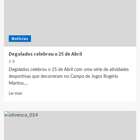
Notícias
Degolados celebrou o 25 de Abril
0
Degolados celebrou o 25 de Abril com uma série de atividades
desportivas que decorreram no Campo de Jogos Rogério
Martins....
Leia
Ler mais
mais
sobre
Degolados
celebrou
o
25
de