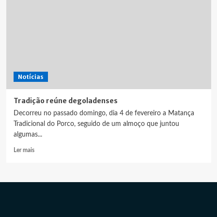
Notícias
Tradição reúne degoladenses
Decorreu no passado domingo, dia 4 de fevereiro a Matança
Tradicional do Porco, seguido de um almoço que juntou
algumas...
Leia
Ler mais
mais
sobre
Tradição
reúne
degoladenses