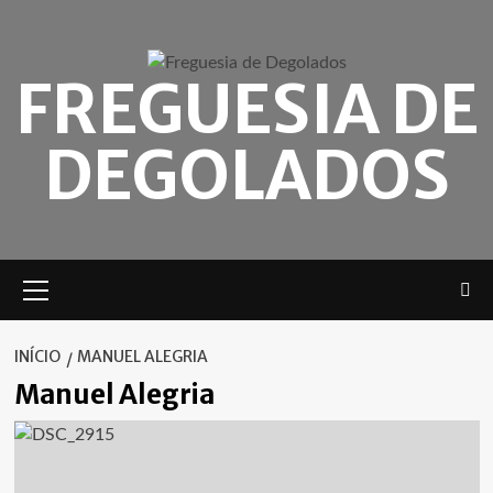
Skip
to
content
FREGUESIA DE
DEGOLADOS
Menu
principal
INÍCIO
MANUEL ALEGRIA
Manuel Alegria