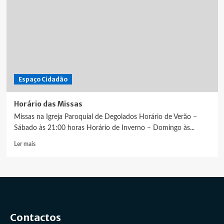
Espaço Cidadão
Horário das Missas
Missas na Igreja Paroquial de Degolados Horário de Verão –
Sábado às 21:00 horas Horário de Inverno – Domingo às...
Leia
Ler mais
mais
sobre
Horário
das
Missas
Contactos