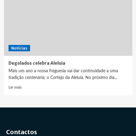
Notícias
Degolados celebra Aleluia
Mais um ano a nossa freguesia vai dar continuidade a uma
tradição centenária; o Cortejo da Aleluia. No próximo dia...
Leia
Ler mais
mais
sobre
Degolados
celebra
Aleluia
Contactos