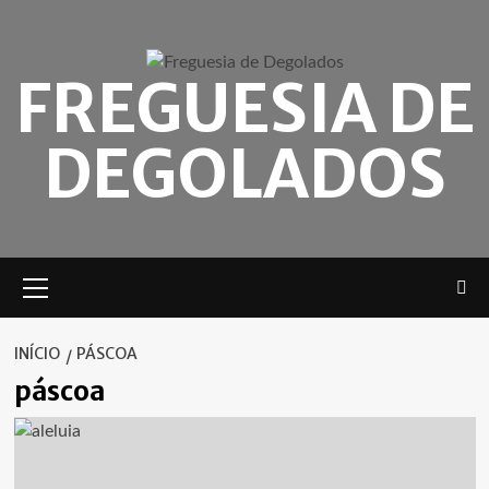
Skip
to
content
FREGUESIA DE
DEGOLADOS
Menu
principal
INÍCIO
PÁSCOA
páscoa