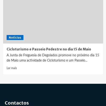
Notícias
Cicloturismo e Passeio Pedestre no dia 15 de Maio
A Junta de Freguesia de Degolados promove no próximo dia 15
de Maio uma actividade de Cicloturismo e um Passeio...
Leia
Ler mais
mais
sobre
Cicloturismo
e
Passeio
Pedestre
no
Contactos
dia