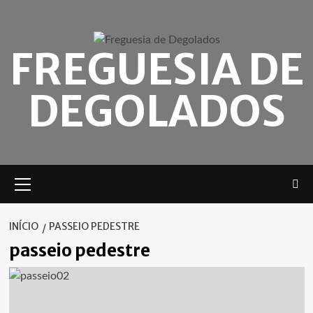
Skip
to
content
FREGUESIA DE
DEGOLADOS
Menu
principal
INÍCIO
PASSEIO PEDESTRE
passeio pedestre