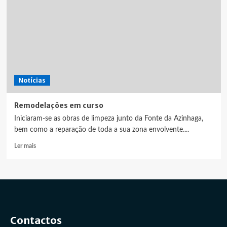
Notícias
Remodelações em curso
Iniciaram-se as obras de limpeza junto da Fonte da Azinhaga,
bem como a reparação de toda a sua zona envolvente....
Leia
Ler mais
mais
sobre
Remodelações
em
curso
Contactos