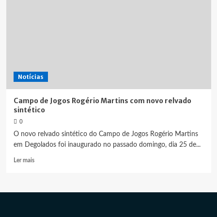
Notícias
Campo de Jogos Rogério Martins com novo relvado
sintético
0
O novo relvado sintético do Campo de Jogos Rogério Martins
em Degolados foi inaugurado no passado domingo, dia 25 de...
Leia
Ler mais
mais
sobre
Campo
de
Jogos
Rogério