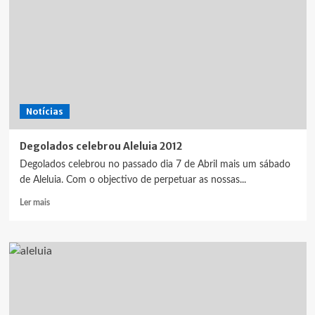
Notícias
Degolados celebrou Aleluia 2012
Degolados celebrou no passado dia 7 de Abril mais um sábado
de Aleluia. Com o objectivo de perpetuar as nossas...
Leia
Ler mais
mais
sobre
Degolados
celebrou
Aleluia
2012