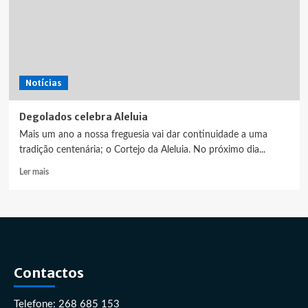
Notícias
Degolados celebra Aleluia
Mais um ano a nossa freguesia vai dar continuidade a uma
tradição centenária; o Cortejo da Aleluia. No próximo dia...
Leia
Ler mais
mais
sobre
Degolados
celebra
Aleluia
Contactos
Telefone: 268 685 153