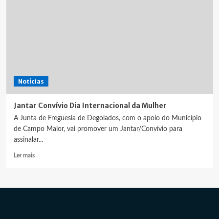
Notícias
Jantar Convívio Dia Internacional da Mulher
A Junta de Freguesia de Degolados, com o apoio do Município
de Campo Maior, vai promover um Jantar/Convívio para
assinalar...
Leia
Ler mais
mais
sobre
Jantar
Convívio
Dia
Internacional