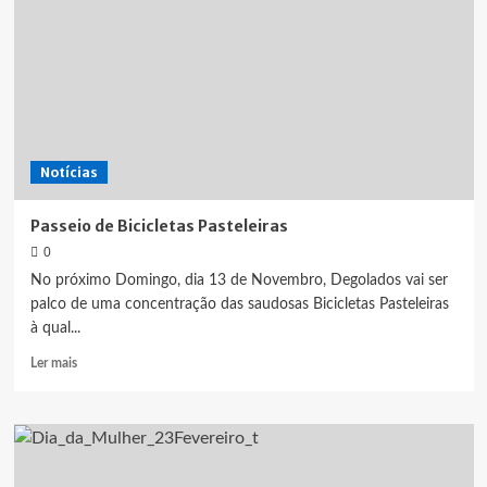
Notícias
Passeio de Bicicletas Pasteleiras
0
No próximo Domingo, dia 13 de Novembro, Degolados vai ser
palco de uma concentração das saudosas Bicicletas Pasteleiras
à qual...
Leia
Ler mais
mais
sobre
Passeio
de
Bicicletas
Pasteleiras