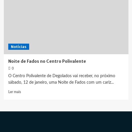
Notícias
Noite de Fados no Centro Polivalente
0
O Centro Polivalente de Degolados vai receber, no próximo
sábado, 12 de janeiro, uma Noite de Fados com um cariz...
Leia
Ler mais
mais
sobre
Noite
de
Fados
no
Centro