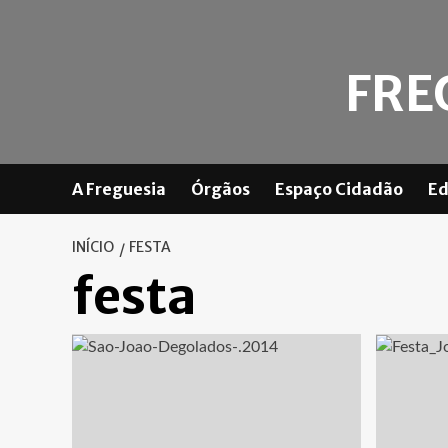
Skip
to
content
FRE
A Freguesia
Órgãos
Espaço Cidadão
Ed
INÍCIO
FESTA
festa