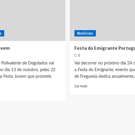
s
Notícias
Jovem
Festa do Emigrante Portug
0
 Polivalente de Degolados vai
Vai decorrer no próximo dia 24 d
no dia 13 de outubro, pelas 22
a Festa do Emigrante, evento qu
a Festa Jovem que promete
de Freguesia dedica anualmente..
Leia
Ler mais
mais
ia
sobre
is
Festa
bre
do
sta
Emigrante
vem
Português