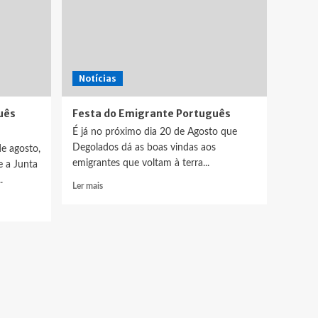
Notícias
uês
Festa do Emigrante Português
É já no próximo dia 20 de Agosto que
Degolados dá as boas vindas aos
e agosto,
emigrantes que voltam à terra...
e a Junta
.
Leia
Ler mais
mais
sobre
Festa
do
Emigrante
Português