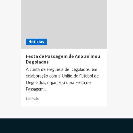
Notícias
Festa de Passagem de Ano animou
Degolados
A Junta de Freguesia de Degolados, em
colaboração com a União de Futebol de
Degolados, organizou uma Festa de
Passagem...
Leia
Ler mais
mais
sobre
Festa
de
Passagem
de