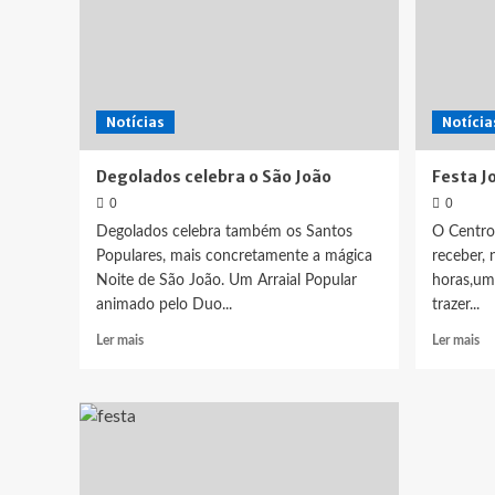
Notícias
Notícia
Degolados celebra o São João
Festa 
0
0
Degolados celebra também os Santos
O Centro
Populares, mais concretamente a mágica
receber, 
Noite de São João. Um Arraial Popular
horas,um
animado pelo Duo...
trazer...
Leia
Le
Ler mais
Ler mais
mais
ma
sobre
so
Degolados
Fe
celebra
Jo
o
São
João