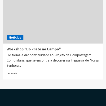
Notícias
Workshop “Do Prato ao Campo”
De forma a dar continuidade ao Projeto de Compostagem
Comunitária, que se encontra a decorrer na Freguesia de Nossa
Senhora...
Leia
Ler mais
mais
sobre
Workshop
“Do
Prato
ao
Campo”