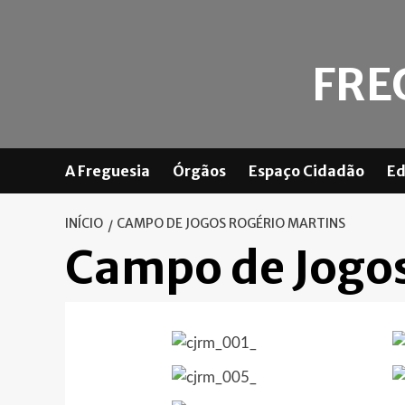
Skip
to
content
FRE
A Freguesia
Órgãos
Espaço Cidadão
Ed
INÍCIO
CAMPO DE JOGOS ROGÉRIO MARTINS
Campo de Jogos