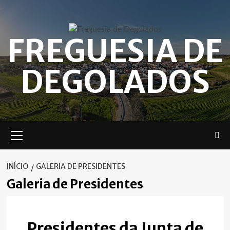
Skip
to
content
FREGUESIA DE
DEGOLADOS
Menu
principal
INÍCIO
GALERIA DE PRESIDENTES
Galeria de Presidentes
Presidentes da Junta de