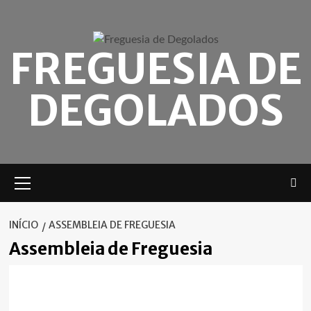
Skip
to
content
FREGUESIA DE
DEGOLADOS
Menu
principal
INÍCIO
ASSEMBLEIA DE FREGUESIA
Assembleia de Freguesia