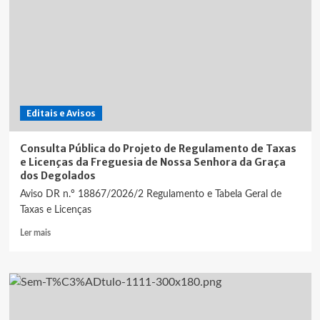
Editais e Avisos
Consulta Pública do Projeto de Regulamento de Taxas
e Licenças da Freguesia de Nossa Senhora da Graça
dos Degolados
Aviso DR n.º 18867/2026/2 Regulamento e Tabela Geral de
Taxas e Licenças
Leia
Ler mais
mais
sobre
Consulta
Pública
do
Projeto