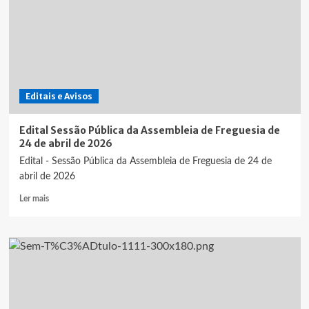
Assembleia
de
Freguesia
de
29
de
junho
Editais e Avisos
de
2026
Edital Sessão Pública da Assembleia de Freguesia de
24 de abril de 2026
Edital - Sessão Pública da Assembleia de Freguesia de 24 de
abril de 2026
Leia
Ler mais
mais
sobre
Edital
Sessão
Pública
da
Assembleia
de