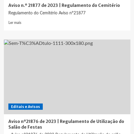
Aviso n.º 21877 de 2023 | Regulamento do Cemitério
Regulamento do Cemitério Aviso nº21877
Leia
Ler mais
mais
sobre
Aviso
n.º
21877
de
2023
|
Regulamento
do
Cemitério
Editais e Avisos
Aviso nº21876 de 2023 | Regulamento de Utilização do
Salão de Festas