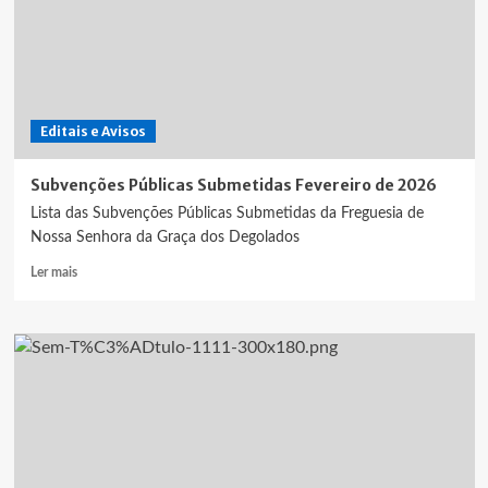
Freguesia
de
24
de
abril
de
Editais e Avisos
2026
Subvenções Públicas Submetidas Fevereiro de 2026
Lista das Subvenções Públicas Submetidas da Freguesia de
Nossa Senhora da Graça dos Degolados
Leia
Ler mais
mais
sobre
Subvenções
Públicas
Submetidas
Fevereiro
de
2026