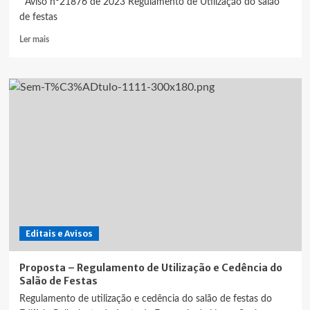
Aviso nº21876 de 2023 Regulamento de Utilização do salão
de festas
Leia
Ler mais
mais
sobre
Aviso
nº21876
de
2023
|
Regulamento
de
Utilização
do
Salão
de
Festas
Editais e Avisos
Proposta – Regulamento de Utilização e Cedência do
Salão de Festas
Regulamento de utilização e cedência do salão de festas do