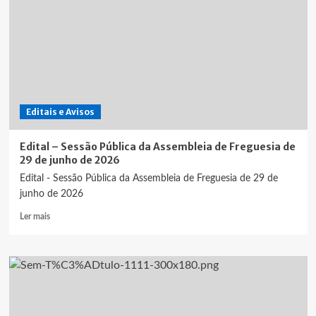
de
Regulamento
de
Taxas
e
Licenças
da
Freguesia
Editais e Avisos
de
Nossa
Senhora
Edital – Sessão Pública da Assembleia de Freguesia de
da
29 de junho de 2026
Graça
Edital - Sessão Pública da Assembleia de Freguesia de 29 de
dos
junho de 2026
Degolados
Leia
Ler mais
mais
sobre
Edital
–
Sessão
Pública
da