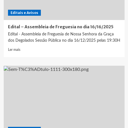
Editais e Avisos
Edital – Assembleia de Freguesia no dia 16/16/2025
Edital - Assembleia de Freguesia de Nossa Senhora da Graça
dos Degolados Sessão Pública no dia 16/12/2025 pelas 19:30H
Leia
Ler mais
mais
sobre
Edital
–
Assembleia
de
Freguesia
no
dia
16/16/2025