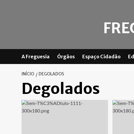
Skip
to
content
FRE
A Freguesia
Órgãos
Espaço Cidadão
Ed
INÍCIO
DEGOLADOS
Degolados