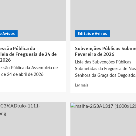
 e Avisos
Editais e Avisos
Sessão Pública da
Subvenções Públicas Subme
eia de Freguesia de 24 de
Fevereiro de 2026
 2026
Lista das Subvenções Públicas
Sessão Pública da Assembleia de
Submetidas da Freguesia de Nos
 de 24 de abril de 2026
Senhora da Graça dos Degolado
ia
Leia
Ler mais
is
mais
bre
sobre
tal
Subvenções
ssão
Públicas
blica
Submetidas
Fevereiro
sembleia
de
2026
eguesia