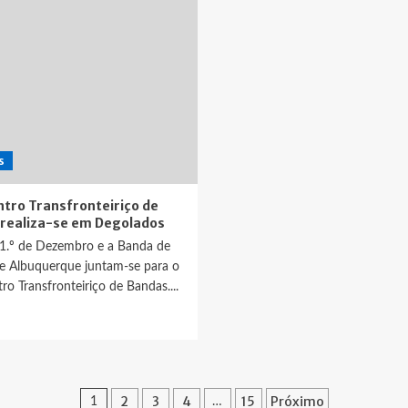
s
ontro Transfronteiriço de
realiza-se em Degolados
1.º de Dezembro e a Banda de
e Albuquerque juntam-se para o
tro Transfronteiriço de Bandas....
ia
is
bre
contro
Paginação
2
3
4
15
Próximo
ansfronteiriço
1
…