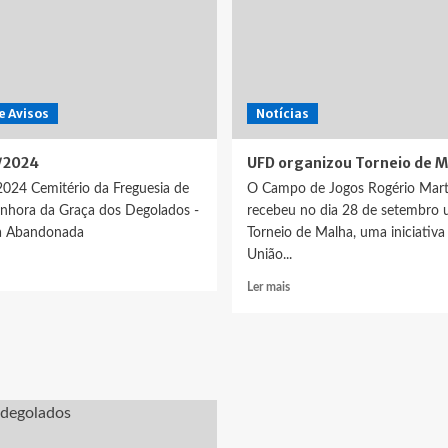
il
 e Avisos
26
Notícias
2/2024
UFD organizou Torneio de M
2024 Cemitério da Freguesia de
O Campo de Jogos Rogério Mart
nhora da Graça dos Degolados -
recebeu no dia 28 de setembro
a Abandonada
Torneio de Malha, uma iniciativa
União...
ia
is
Leia
Ler mais
bre
mais
tal
sobre
2024
UFD
organizou
Torneio
de
Malha