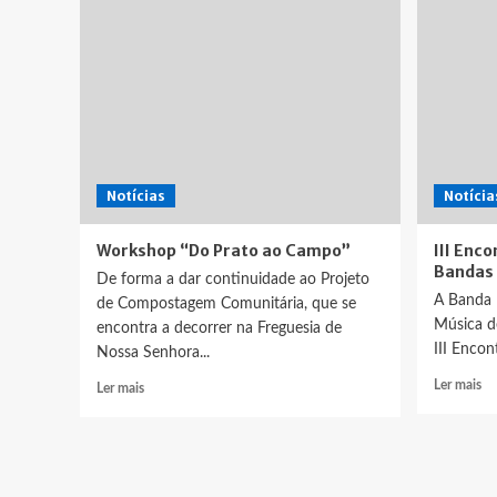
dia
16/16/2025
Notícias
Notícia
Workshop “Do Prato ao Campo”
III Enc
Bandas 
De forma a dar continuidade ao Projeto
A Banda 
de Compostagem Comunitária, que se
Música d
encontra a decorrer na Freguesia de
III Encon
Nossa Senhora...
Le
Leia
Ler mais
Ler mais
ma
mais
so
sobre
III
Workshop
En
“Do
Tr
Prato