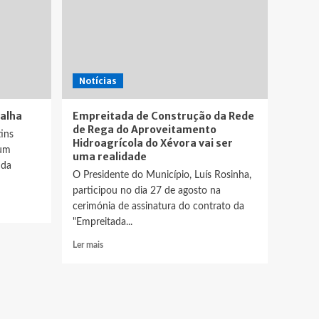
Notícias
alha
Empreitada de Construção da Rede
de Rega do Aproveitamento
ins
Hidroagrícola do Xévora vai ser
 um
uma realidade
 da
O Presidente do Município, Luís Rosinha,
participou no dia 27 de agosto na
cerimónia de assinatura do contrato da
"Empreitada...
Leia
Ler mais
mais
sobre
Empreitada
de
Construção