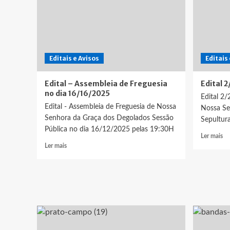
Freguesia
de
de
24
29
de
de
abr
junho
de
Editais e Avisos
de
Editais
20
2026
Edital – Assembleia de Freguesia
Edital 
no dia 16/16/2025
Edital 2/
Edital - Assembleia de Freguesia de Nossa
Nossa Se
Senhora da Graça dos Degolados Sessão
Sepultur
Pública no dia 16/12/2025 pelas 19:30H
Le
Ler mais
Leia
ma
Ler mais
mais
so
sobre
Edi
Edital
2/
–
Assembleia
de
Freguesia
no