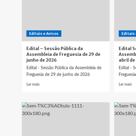
Editais e Avisos
Editais
Edital – Sessão Pública da
Edital 
Assembleia de Freguesia de 29 de
Assembl
junho de 2026
abril de
Edital - Sessão Pública da Assembleia de
Edital - 
Freguesia de 29 de junho de 2026
Freguesia
Leia
Le
Ler mais
Ler mais
mais
ma
sobre
so
Edital
Edi
–
Se
Sessão
Pú
Pública
da
da
As
Assembleia
de
de
Fr