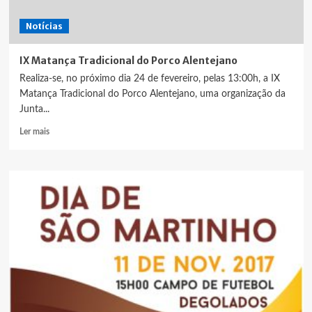
Notícias
IX Matança Tradicional do Porco Alentejano
Realiza-se, no próximo dia 24 de fevereiro, pelas 13:00h, a IX
Matança Tradicional do Porco Alentejano, uma organização da
Junta...
Leia
Ler mais
mais
sobre
IX
Matança
Tradicional
do
Porco
Alentejano