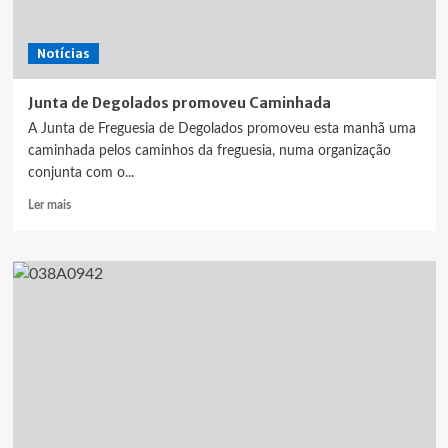
animaram
centenas
Notícias
de
visitantes
Junta de Degolados promoveu Caminhada
A Junta de Freguesia de Degolados promoveu esta manhã uma
caminhada pelos caminhos da freguesia, numa organização
conjunta com o...
Leia
Ler mais
mais
sobre
Junta
de
Degolados
promoveu
Caminhada