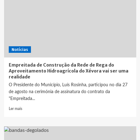
Notícias
Empreitada de Construção da Rede de Rega do
Aproveitamento Hidroagrícola do Xévora vai ser uma
realidade
O Presidente do Município, Luís Rosinha, participou no dia 27
de agosto na cerimónia de assinatura do contrato da
"Empreitada...
Leia
Ler mais
mais
sobre
Empreitada
de
Construção