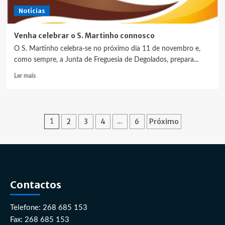
Notícias
Venha celebrar o S. Martinho connosco
O S. Martinho celebra-se no próximo dia 11 de novembro e,
como sempre, a Junta de Freguesia de Degolados, prepara...
Leia
Ler mais
mais
sobre
Venha
celebrar
Paginação
2
3
4
6
Próximo
1
…
o
S.
dos
Martinho
conteúdos
connosco
Contactos
Telefone: 268 685 153
Fax: 268 685 153