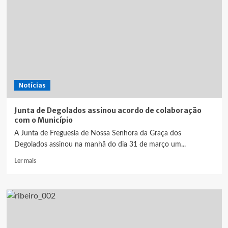
Notícias
Junta de Degolados assinou acordo de colaboração
com o Município
A Junta de Freguesia de Nossa Senhora da Graça dos
Degolados assinou na manhã do dia 31 de março um...
Leia
Ler mais
mais
sobre
Junta
de
Degolados
assinou
acordo