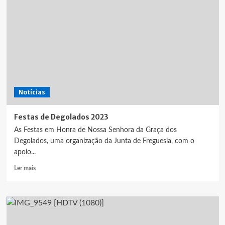
de
Bandas
realiza-
se
em
Degolados
Notícias
Festas de Degolados 2023
As Festas em Honra de Nossa Senhora da Graça dos
Degolados, uma organização da Junta de Freguesia, com o
apoio...
Leia
Ler mais
mais
sobre
Festas
de
Degolados
2023