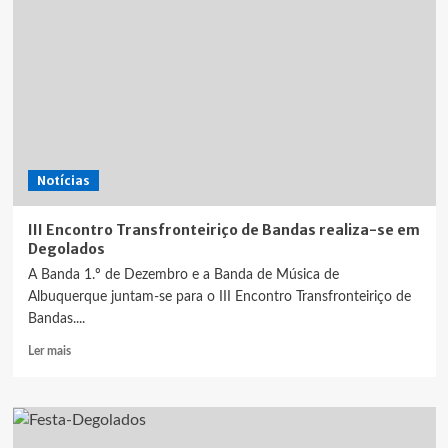
da
Rede
de
Rega
do
Aproveitamento
Hidroagrícola
do
Xévora
Notícias
vai
ser
uma
III Encontro Transfronteiriço de Bandas realiza-se em
realidade
Degolados
A Banda 1.º de Dezembro e a Banda de Música de
Albuquerque juntam-se para o III Encontro Transfronteiriço de
Bandas....
Leia
Ler mais
mais
sobre
III
Encontro
Transfronteiriço