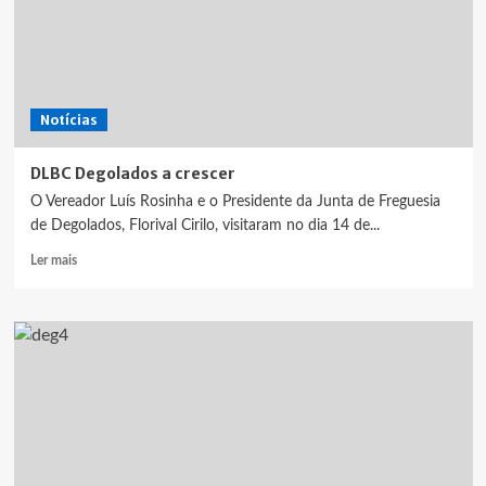
Notícias
DLBC Degolados a crescer
O Vereador Luís Rosinha e o Presidente da Junta de Freguesia
de Degolados, Florival Cirilo, visitaram no dia 14 de...
Leia
Ler mais
mais
sobre
DLBC
Degolados
a
crescer