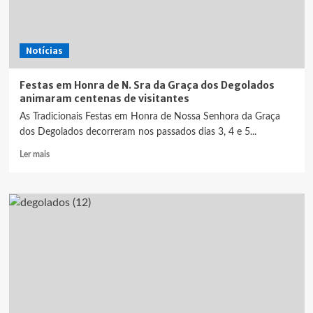
Notícias
Festas em Honra de N. Sra da Graça dos Degolados
animaram centenas de visitantes
As Tradicionais Festas em Honra de Nossa Senhora da Graça
dos Degolados decorreram nos passados dias 3, 4 e 5...
Leia
Ler mais
mais
sobre
Festas
em
Honra
de
N.
Sra
da
Graça
dos
Degolados