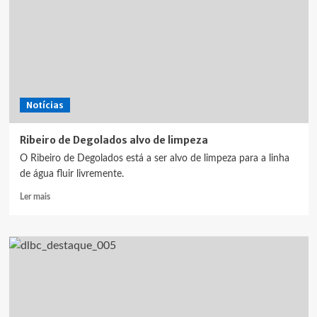
de
colaboração
com
o
Município
Notícias
Ribeiro de Degolados alvo de limpeza
O Ribeiro de Degolados está a ser alvo de limpeza para a linha
de água fluir livremente.
Leia
Ler mais
mais
sobre
Ribeiro
de
Degolados
alvo
de
limpeza