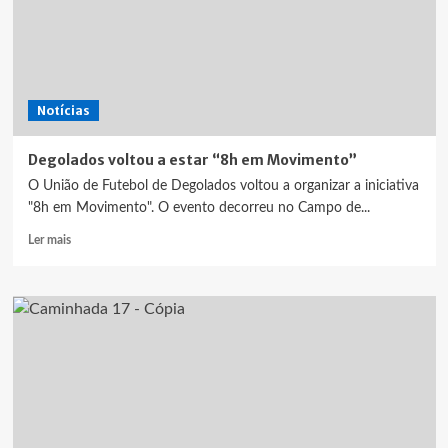
Notícias
Degolados voltou a estar “8h em Movimento”
O União de Futebol de Degolados voltou a organizar a iniciativa
"8h em Movimento". O evento decorreu no Campo de...
Leia
Ler mais
mais
sobre
Degolados
voltou
a
estar
“8h
em
Movimento”