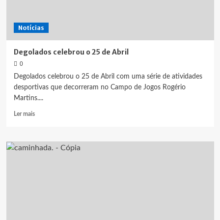
Notícias
Degolados celebrou o 25 de Abril
0
Degolados celebrou o 25 de Abril com uma série de atividades
desportivas que decorreram no Campo de Jogos Rogério
Martins....
Leia
Ler mais
mais
sobre
Degolados
celebrou
o
25
de
Abril