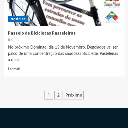
Notícias
Passeio de Bicicletas Pasteleiras
0
No próximo Domingo, dia 13 de Novembro, Degolados vai ser
palco de uma concentração das saudosas Bicicletas Pasteleiras
à qual...
Leia
Ler mais
mais
sobre
Passeio
de
Paginação
2
Próximo
1
Bicicletas
Pasteleiras
dos
conteúdos