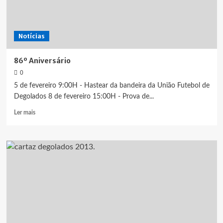
Notícias
86º Aniversário
0
5 de fevereiro 9:00H - Hastear da bandeira da União Futebol de
Degolados 8 de fevereiro 15:00H - Prova de...
Leia
Ler mais
mais
sobre
86º
Aniversário