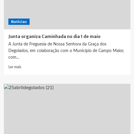
Notícias
Junta organiza Caminhada no dia 1 de maio
A Junta de Freguesia de Nossa Senhora da Graça dos
Degolados, em colaboração com o Município de Campo Maior,
com...
Leia
Ler mais
mais
sobre
Junta
organiza
Caminhada
no
dia
1
de
maio