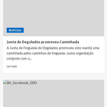
Notícias
Junta de Degolados promoveu Caminhada
A Junta de Freguesia de Degolados promoveu esta manhã uma
caminhada pelos caminhos da freguesia, numa organização
conjunta com o...
Leia
Ler mais
mais
sobre
Junta
de
Degolados
promoveu
Caminhada