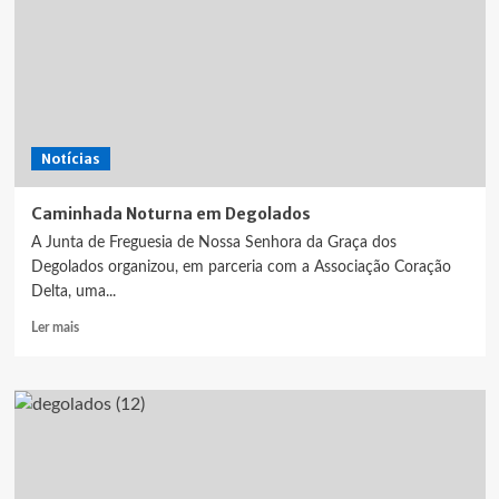
de
pessoas
Notícias
Caminhada Noturna em Degolados
A Junta de Freguesia de Nossa Senhora da Graça dos
Degolados organizou, em parceria com a Associação Coração
Delta, uma...
Leia
Ler mais
mais
sobre
Caminhada
Noturna
em
Degolados