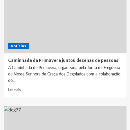
Notícias
Caminhada da Primavera juntou dezenas de pessoas
A Caminhada de Primavera, organizada pela Junta de Freguesia
de Nossa Senhora da Graça dos Degolados com a colaboração
do...
Leia
Ler mais
mais
sobre
Caminhada
da
Primavera
juntou
dezenas