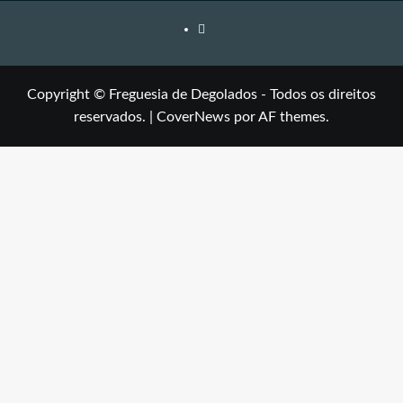
Facebook
Copyright © Freguesia de Degolados - Todos os direitos
reservados.
|
CoverNews
por AF themes.